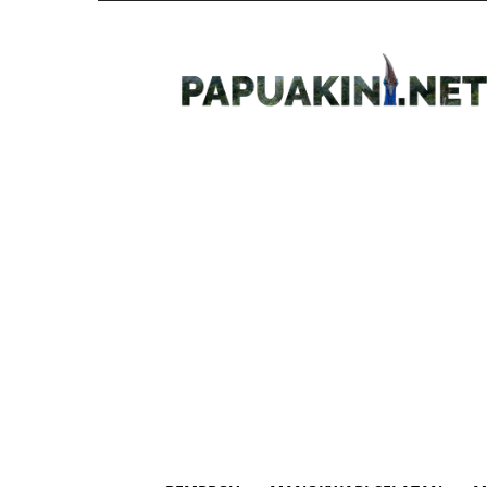
Papua
Kini