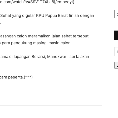
be.com/watch?v=S9V1T74bIl8[/embedyt]
Ar
Be
ehat yang digelar KPU Papua Barat finish dengan
.
asangan calon meramaikan jalan sehat tersebut,
n para pendukung masing-masin calon.
Em
sama di lapangan Borarsi, Manokwari, serta akan
ara peserta.(***)