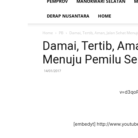
PEMPROV
MANOKWARI SELATAN
M
DERAP NUSANTARA
HOME
Home
PB
Damai, Tertib, Aman, Jalan Sehat Menuj
Damai, Tertib, Am
Menuju Pemilu Se
14/01/2017
v=d3qoR
[embedyt] http://www.youtu