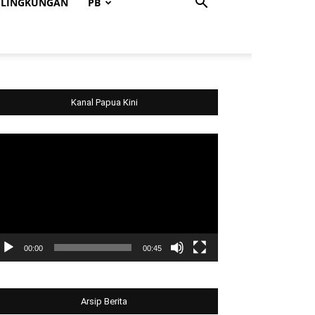
LINGKUNGAN
PB
Kanal Papua Kini
deo
ayer
00:00
00:45
Arsip Berita