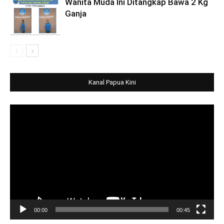
Wanita Muda Ini Ditangkap Bawa 2 Kg
Ganja
Kanal Papua Kini
Video
Player
00:00
00:45