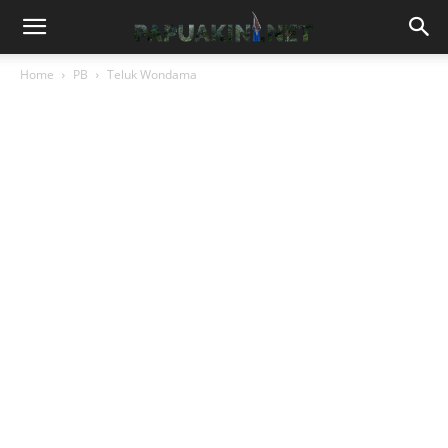
Home
PB
Teluk Wondama