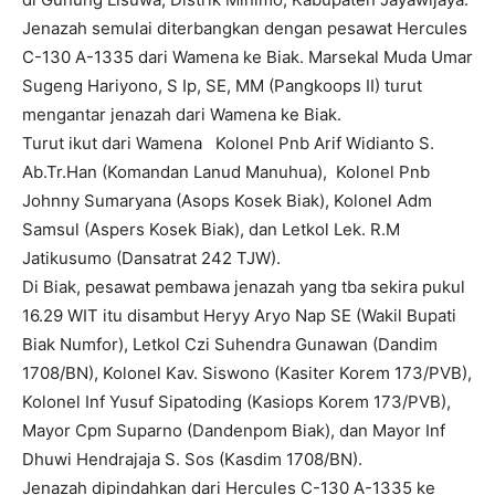
Jenazah semulai diterbangkan dengan pesawat Hercules
C-130 A-1335 dari Wamena ke Biak. Marsekal Muda Umar
Sugeng Hariyono, S Ip, SE, MM (Pangkoops II) turut
mengantar jenazah dari Wamena ke Biak.
Turut ikut dari Wamena Kolonel Pnb Arif Widianto S.
Ab.Tr.Han (Komandan Lanud Manuhua), Kolonel Pnb
Johnny Sumaryana (Asops Kosek Biak), Kolonel Adm
Samsul (Aspers Kosek Biak), dan Letkol Lek. R.M
Jatikusumo (Dansatrat 242 TJW).
Di Biak, pesawat pembawa jenazah yang tba sekira pukul
16.29 WIT itu disambut Heryy Aryo Nap SE (Wakil Bupati
Biak Numfor), Letkol Czi Suhendra Gunawan (Dandim
1708/BN), Kolonel Kav. Siswono (Kasiter Korem 173/PVB),
Kolonel Inf Yusuf Sipatoding (Kasiops Korem 173/PVB),
Mayor Cpm Suparno (Dandenpom Biak), dan Mayor Inf
Dhuwi Hendrajaja S. Sos (Kasdim 1708/BN).
Jenazah dipindahkan dari Hercules C-130 A-1335 ke