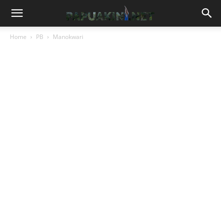
Home
PB
Manokwari