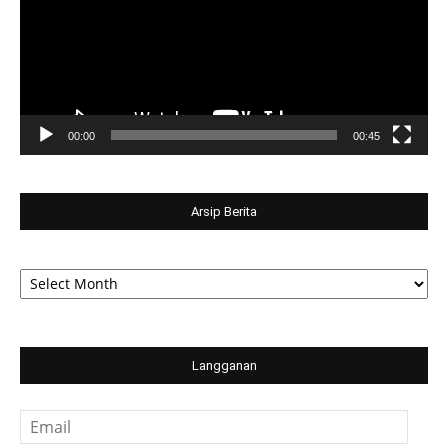
00:00
00:45
Arsip Berita
Arsip
Berita
Langganan
Email