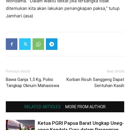
Wondama. “Dalam waktu dekat jika tersangka tidak
ditemukan kita akan lakukan penangkapan paksa,” tutup
Jamhari.(asa)
Previous article
Next article
Bawa Ganja 1,5 Kg, Polisi
Korban Ricuh Sanggeng Dapat
Tangkap Oknum Mahasiswa
Sentuhan Kasih
RELATED ARTICLES
MORE FROM AUTHOR
Ketua PGRI Papua Barat Ungkap Uneg-
uneg Kendala Guru dalam Peresmian