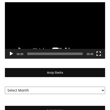
Video
Player
00:00
00:45
Arsip Berita
Arsip
Berita