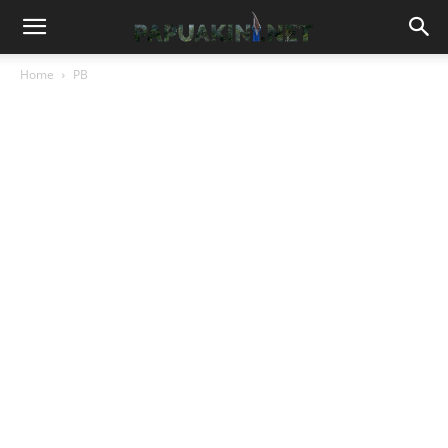
Home
PB