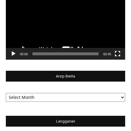
Player
00:00
00:45
Arsip Berita
Arsip
Berita
Langganan