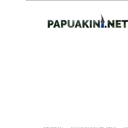
Papua
Kini