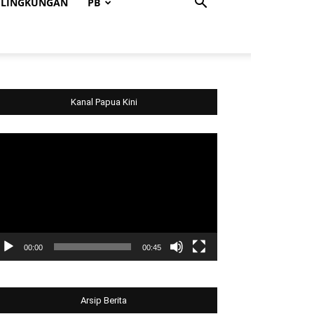
LINGKUNGAN
PB
Kanal Papua Kini
deo
ayer
00:00
00:45
Arsip Berita