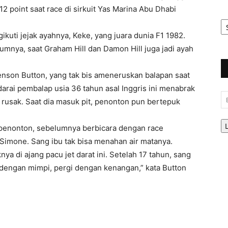
12 point saat race di sirkuit Yas Marina Abu Dhabi
Ar
Be
kuti jejak ayahnya, Keke, yang juara dunia F1 1982.
mnya, saat Graham Hill dan Damon Hill juga jadi ayah
 Jenson Button, yang tak bis ameneruskan balapan saat
darai pembalap usia 36 tahun asal Inggris ini menabrak
Em
rusak. Saat dia masuk pit, penonton pun bertepuk
e penonton, sebelumnya berbicara dengan race
, Simone. Sang ibu tak bisa menahan air matanya.
a di ajang pacu jet darat ini. Setelah 17 tahun, sang
 dengan mimpi, pergi dengan kenangan,” kata Button