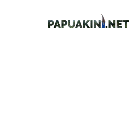
Papua
Kini