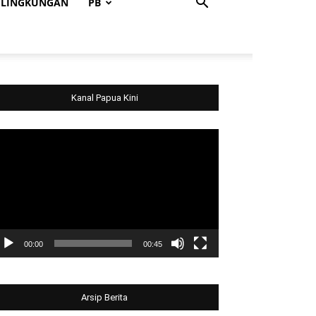
LINGKUNGAN
PB
Kanal Papua Kini
deo
ayer
00:00
00:45
Arsip Berita