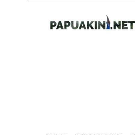
Papua
Kini