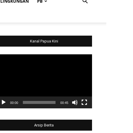
LINGKUNGAN
PB
Kanal Papua Kini
deo
ayer
00:00
00:45
Arsip Berita