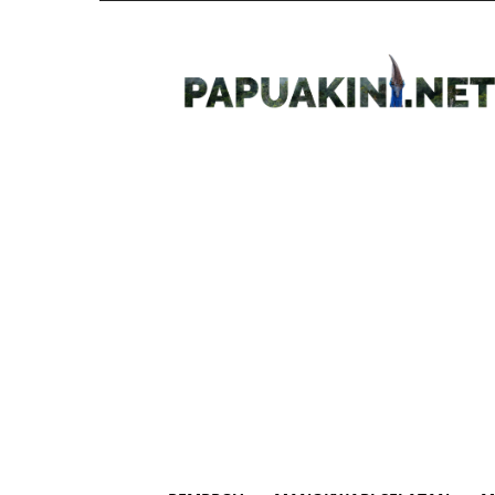
Papua
Kini