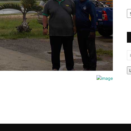
Ar
Be
Em