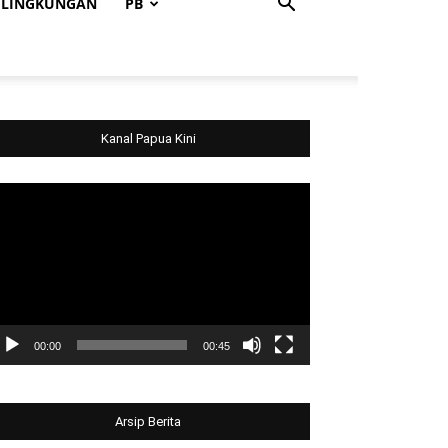
LINGKUNGAN
PB
Kanal Papua Kini
deo
ayer
00:00
00:45
Arsip Berita