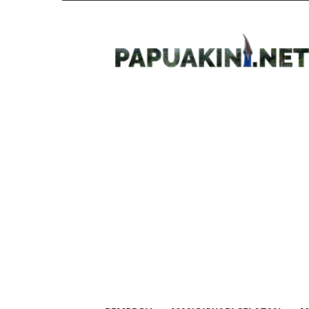
Papua
Kini