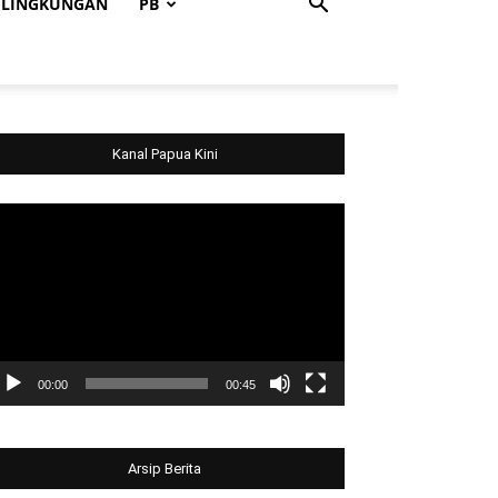
LINGKUNGAN
PB
Kanal Papua Kini
deo
ayer
00:00
00:45
Arsip Berita