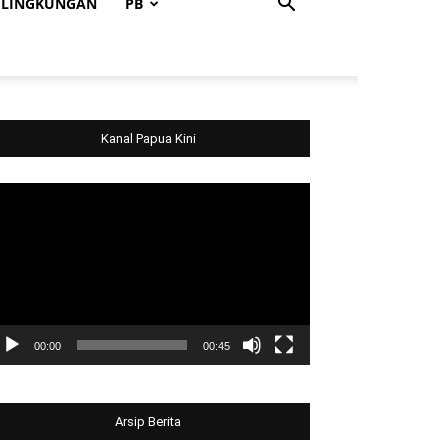
LINGKUNGAN
PB
Kanal Papua Kini
deo
ayer
00:00
00:45
Arsip Berita