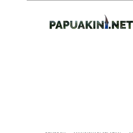
Papua
Kini