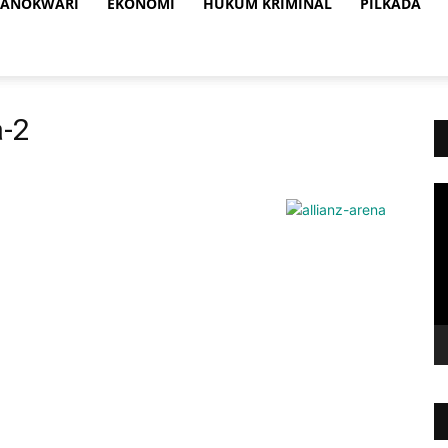
ANOKWARI
EKONOMI
HUKUM KRIMINAL
PILKADA
-2
Vi
Pl