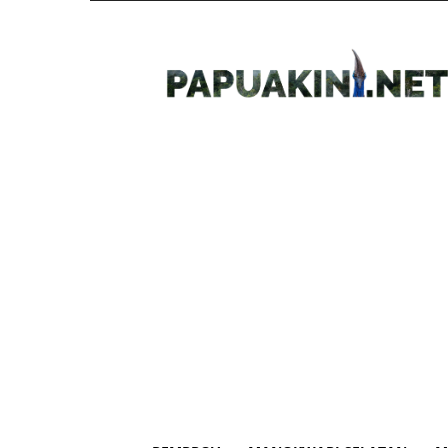
Papua
Kini