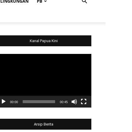
LINGKUNGAN
PB
Kanal Papua Kini
deo
ayer
00:00
00:45
Arsip Berita