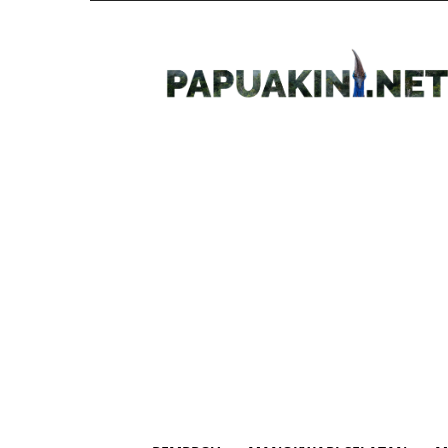
Papua
Kini