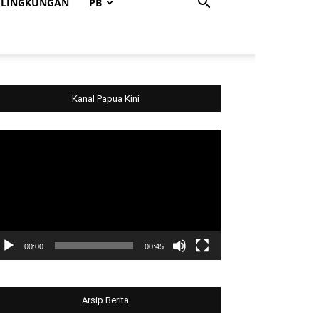
LINGKUNGAN
PB
Kanal Papua Kini
deo
ayer
00:00
00:45
Arsip Berita