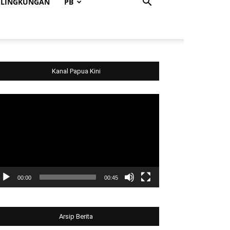
LINGKUNGAN
PB
Kanal Papua Kini
deo
ayer
00:00
00:45
Arsip Berita