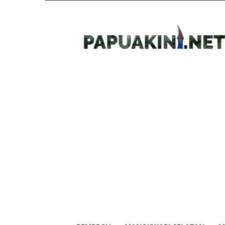
Papua
Kini