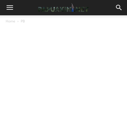
Home
PB