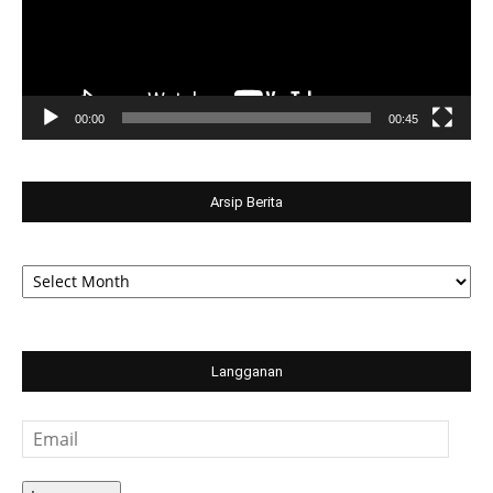
00:00
00:45
Arsip Berita
Arsip
Berita
Langganan
Email