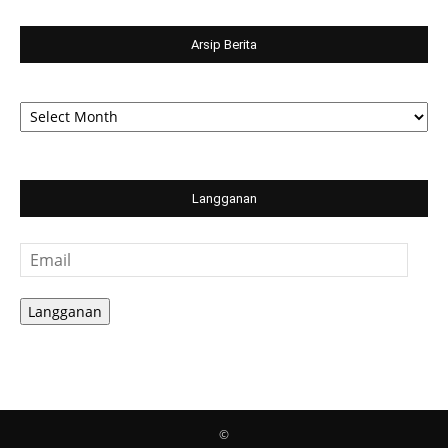
Arsip Berita
Arsip
Berita
Langganan
Email
Langganan
©