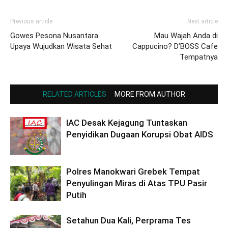
Previous article
Next article
Gowes Pesona Nusantara
Mau Wajah Anda di
Upaya Wujudkan Wisata Sehat
Cappucino? D’BOSS Cafe
Tempatnya
RELATED ARTICLES
MORE FROM AUTHOR
IAC Desak Kejagung Tuntaskan
Penyidikan Dugaan Korupsi Obat AIDS
Polres Manokwari Grebek Tempat
Penyulingan Miras di Atas TPU Pasir
Putih
Setahun Dua Kali, Perprama Tes