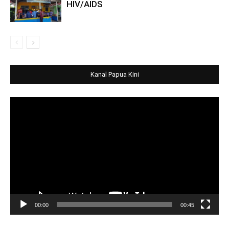
HIV/AIDS
Kanal Papua Kini
Video
Player
00:00
00:45