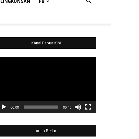
LINGKUNGAN
PB
Kanal Papua Kini
deo
ayer
00:00
00:45
Arsip Berita