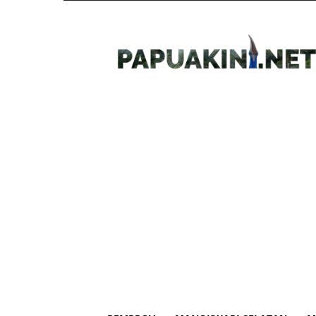
Papua
Kini