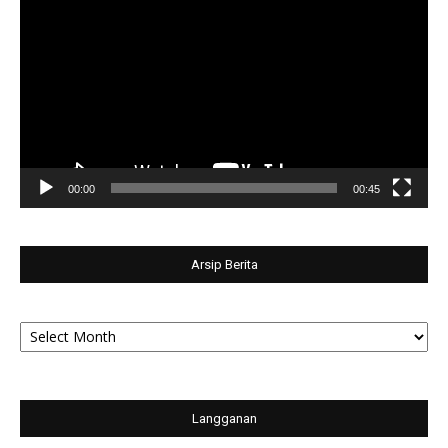
Player
00:00
00:45
Arsip Berita
Arsip
Berita
Langganan