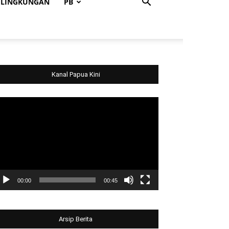
LINGKUNGAN
PB
Kanal Papua Kini
deo
ayer
00:00
00:45
Arsip Berita