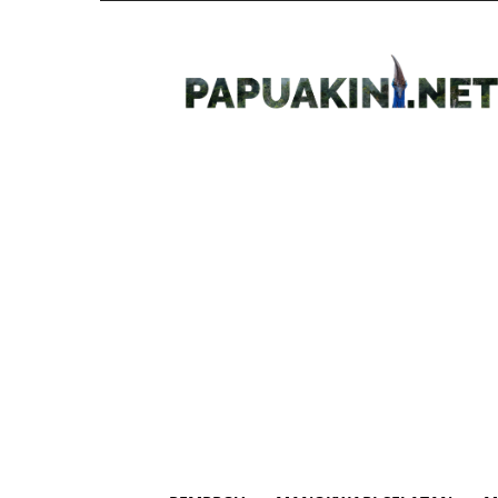
Papua
Kini