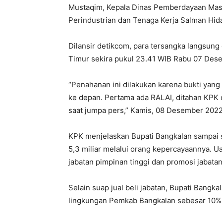
Mustaqim, Kepala Dinas Pemberdayaan Masy
Perindustrian dan Tenaga Kerja Salman Hida
Dilansir detikcom, para tersangka langsung
Timur sekira pukul 23.41 WIB Rabu 07 Des
“Penahanan ini dilakukan karena bukti yan
ke depan. Pertama ada RALAI, ditahan KPK d
saat jumpa pers,” Kamis, 08 Desember 2022 
KPK menjelaskan Bupati Bangkalan sampai s
5,3 miliar melalui orang kepercayaannya. Ua
jabatan pimpinan tinggi dan promosi jabata
Selain suap jual beli jabatan, Bupati Bang
lingkungan Pemkab Bangkalan sebesar 10% d