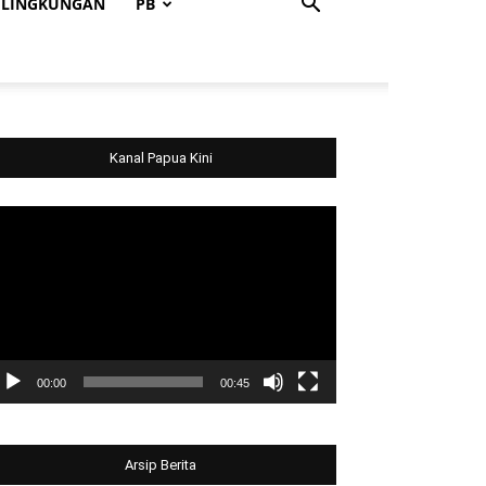
LINGKUNGAN
PB
Kanal Papua Kini
deo
ayer
00:00
00:45
Arsip Berita