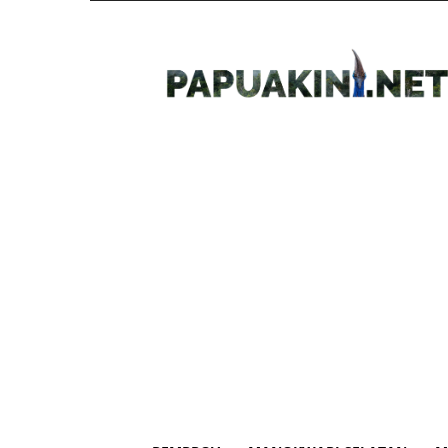
Papua
Kini