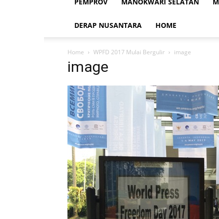
PEMPROV
MANOKWARI SELATAN
M
DERAP NUSANTARA
HOME
Home
WPFD 2017 Mulai Bergulir
image
image